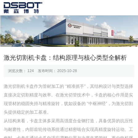
激光切割机卡盘：结构原理与核心类型全解析
浏览次数：
124
发布时间： 2025-10-28
激光切割机卡盘作为管材加工的 “精准抓手”，其结构设计与类型选择
直接决定切割精度与效率。在激光切管技术中，卡盘的核心作用是实
现管材的稳固夹持与精准旋转，犹如设备的 “中枢神经”，为激光切割
头提供稳定的加工基准。
从结构来看，卡盘主体多采用高强度合金钢打造，具备优异的抗压性
与耐磨性，内部齿轮传动系统通过精密啮合实现高精度旋转运动。工